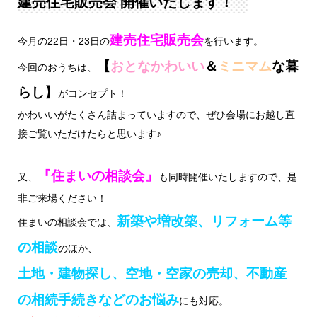
建売住宅販売会 開催いたします！
建売住宅販売会
今月の22日・23日の
を行います。
【
おとなかわいい
＆
ミニマム
な暮
今回のおうちは、
らし】
がコンセプト！
かわいいがたくさん詰まっていますので、ぜひ会場にお越し直
接ご覧いただけたらと思います♪
『住まいの相談会』
又、
も同時開催いたしますので、是
非ご来場ください！
新築や増改築、リフォーム等
住まいの相談会では、
の相談
のほか、
土地・建物探し、空地・空家の売却、不動産
の相続手続きなどのお悩み
にも対応。