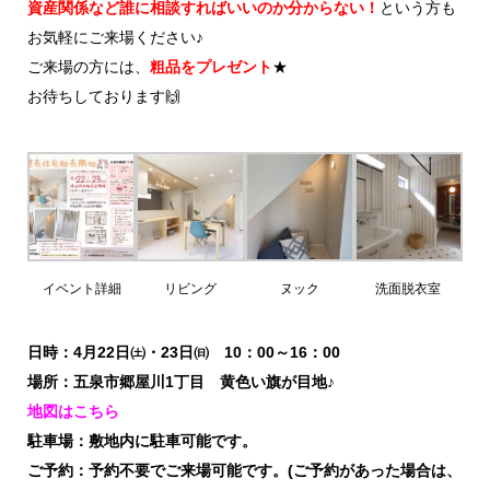
資産関係など誰に相談すればいいのか分からない！
という方も
お気軽にご来場ください♪
ご来場の方には、
粗品をプレゼント
★
お待ちしております🙌
イベント詳細
リビング
ヌック
洗面脱衣室
日時：4月22日㈯・23日㈰ 10：00～16：00
場所：五泉市郷屋川1丁目 黄色い旗が目地♪
地図はこちら
駐車場：敷地内に駐車可能です。
ご予約：予約不要でご来場可能です。(ご予約があった場合は、